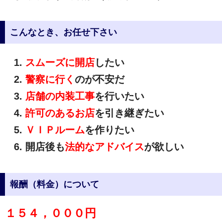
こんなとき、お任せ下さい
スムーズに開店
したい
警察に行く
のが不安だ
店舗の内装工事
を行いたい
許可のあるお店
を引き継ぎたい
ＶＩＰルーム
を作りたい
開店後も
法的なアドバイス
が欲しい
報酬（料金）について
１５４，０００円