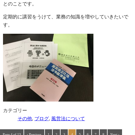
とのことです。
定期的に講習をうけて、業務の知識を増やしていきたいで
す。
カテゴリー
その他
,
ブログ
,
風営法について
Page 4 of 13
‹ Previous
1
2
3
4
5
6
7
8
Next ›