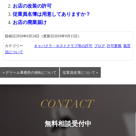
お店の改装の許可
従業員名簿は用意してありますか？
お店の廃業届け
投稿日2016年6月24日
（更新日2016年9月15日）
カテゴリー
キャバクラ・ホストクラブ等の許可
,
ブログ
,
許可業務
,
風営
法について
« デリヘル事務所の移転について
従業員名簿について »
無料相談受付中