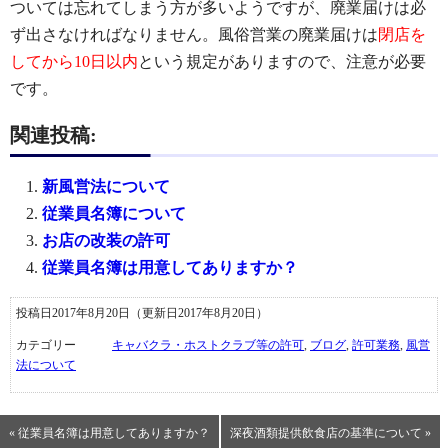
ついては忘れてしまう方が多いようですが、廃業届けは必
ず出さなければなりません。風俗営業の廃業届けは
閉店を
してから10日以内
という規定がありますので、注意が必要
です。
関連投稿:
新風営法について
従業員名簿について
お店の改装の許可
従業員名簿は用意してありますか？
投稿日2017年8月20日
（更新日2017年8月20日）
カテゴリー
キャバクラ・ホストクラブ等の許可
,
ブログ
,
許可業務
,
風営
法について
« 従業員名簿は用意してありますか？
深夜酒類提供飲食店の基準について »